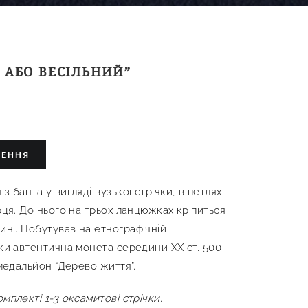
 АБО ВЕСІЛЬНИЙ”
ЛЕННЯ
з банта у вигляді вузької стрічки, в петлях
ерця. До нього на трьох ланцюжках кріпиться
ині. Побутував на етнографічній
ски автентична монета середини ХХ ст. 500
 медальйон “Дерево життя”.
мплекті 1-3 оксамитові стрічки.