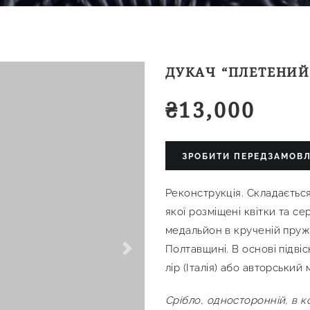
ДУКАЧ “ПЛЕТЕНИЙ
₴
13,000
ЗРОБИТИ ПЕРЕДЗАМОВ
Реконструкція. Складається 
якої розміщені квітки та с
медальйон в крученій пруж
Полтавщині. В основі підві
Next
лір (Італія) або авторський
Срібло, односторонній, в ко