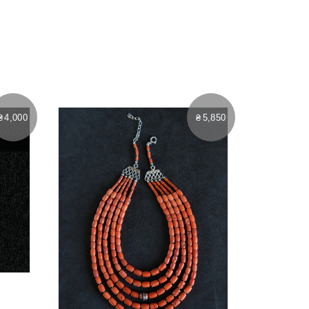
₴
4,000
₴
5,850