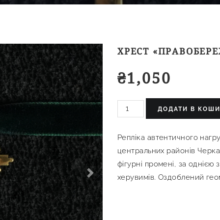
ХРЕСТ «ПРАВОБЕР
₴
1,050
ДОДАТИ В КОШ
Репліка автентичного нагр
центральних районів Черка
фігурні промені, за однією
херувимів. Оздоблений ге
Next