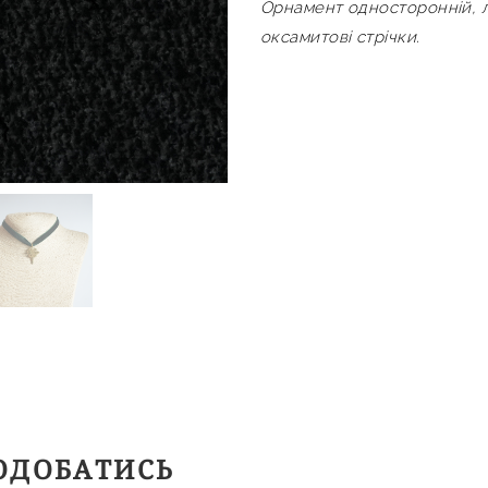
Орнамент односторонній, ла
оксамитові стрічки.
ОДОБАТИСЬ