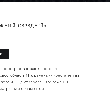
ЕЖНИЙ СЕРЕДНІЙ»
ИК
удного хреста характерного для
ської області. Між раменами хреста великі
 з версій – це стилізовані зображення
ометричним орнаментом.