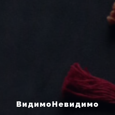
ВидимоНевидимо