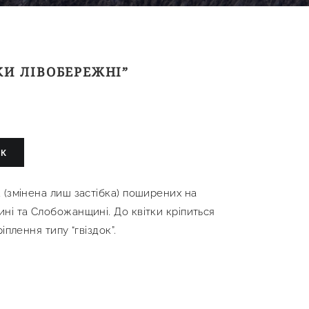
КИ ЛІВОБЕРЕЖНІ”
ИК
 (змінена лиш застібка) поширених на
ні та Слобожанщині. До квітки кріпиться
іплення типу “гвіздок”.