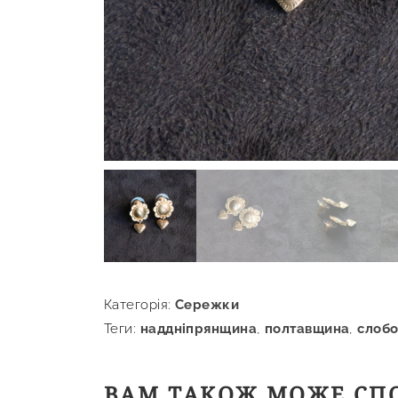
Категорія:
Сережки
Теги:
наддніпрянщина
,
полтавщина
,
слоб
ВАМ ТАКОЖ МОЖЕ СП