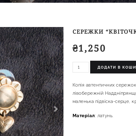
СЕРЕЖКИ “КВІТОЧ
₴
1,250
ДОДАТИ В КОШ
Копія автентичних сережок
лівобережній Наддніпрянщи
маленька підвіска-серце, кр
Next
Матеріал
: латунь.