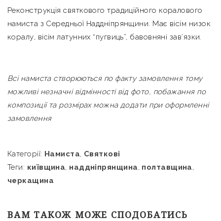
Реконструкція святкового традиційного коралового
намиста з Середньої Наддніпрянщини. Має вісім низок
коралу, вісім латунних “пугвиць”, бавовняні зав’язки.
Всі намиста створюються по факту замовлення тому
можливі незначні відмінності від фото, побажання по
композиції та розмірах можна додати при оформленні
замовлення
Категорії:
Намиста
,
Святкові
Теги:
київщина
,
наддніпрянщина
,
полтавщина
,
черкащина
ВАМ ТАКОЖ МОЖЕ СПОДОБАТИСЬ