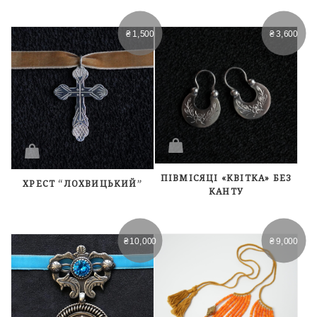
₴
1,500
₴
3,600
ПІВМІСЯЦІ «КВІТКА» БЕЗ
ХРЕСТ “ЛОХВИЦЬКИЙ”
КАНТУ
₴
10,000
₴
9,000