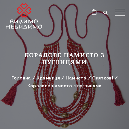
КОРАЛОВЕ НАМИСТО З
ПУГВИЦЯМИ
Головна
/
Крамниця
/
Намиста
/
Святкові
/
Коралове намисто з пугвицями