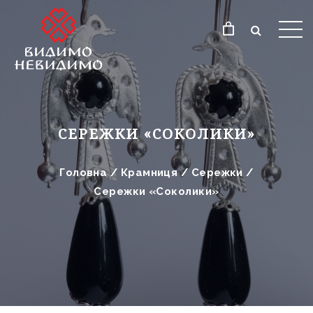
СЕРЕЖКИ «СОКОЛИКИ»
Головна
/
Крамниця
/
Сережки
/
Сережки «Соколики»