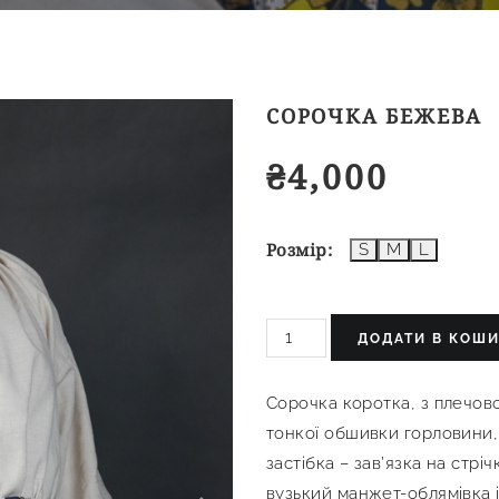
СОРОЧКА БЕЖЕВА
₴
4,000
Розмір
S
M
L
ДОДАТИ В КОШ
Сорочка коротка, з плечово
тонкої обшивки горловини,
застібка – зав’язка на стрі
вузький манжет-облямівка і