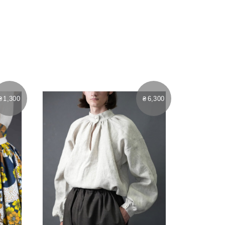
₴
1,300
₴
6,300