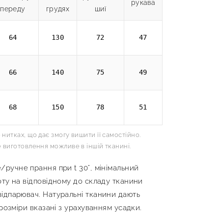
рукава
переду
грудях
шиї
64
130
72
47
66
140
75
49
68
150
78
51
нитках, що дає змогу вишити її самостійно.
е виготовлення можливе в іншій тканині.
/ручне прання при t 30°, мінімальний
оту на відповідному до складу тканини
ідпарювач. Натуральні тканини дають
 розміри вказані з урахуванням усадки.