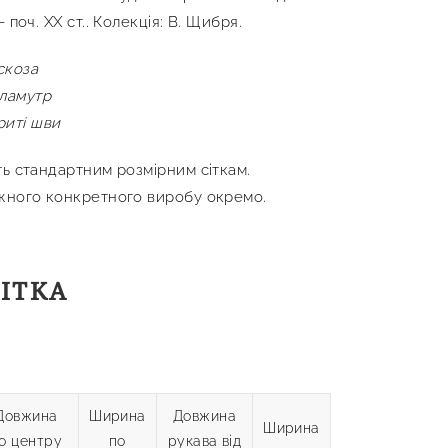
 поч. XX ст.. Колекція: В. Щибря.
скоза
ламутр
риті шви
ть стандартним розмірним сіткам.
жного конкретного виробу окремо.
СІТКА
Довжина
Ширина
Довжина
Ширина
о центру
по
рукава від