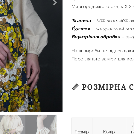
Next
Миргородського р-н, к XIX –
Тканина
– 60% льон, 40% ві
Ґудзики
– натуральний пер
Внуитрішня
обробка
– зак
Наші вироби не відповідаю
Перегляньте заміри для ко
📏 РОЗМІРНА 
Розмір
Колір
п