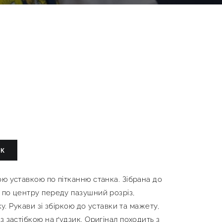
ИК
ю уставкою по пітканню станка. Зібрана до
 по центру переду пазушний розріз,
чку. Рукави зі збіркою до уставки та мажету,
з застібкою на ґудзик. Оригінал походить з