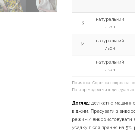
натуральний
S
льон
натуральний
M
льон
натуральний
L
льон
Примітка: Сорочка покроєна по 
Повтор моделі чи індивідуальн
Догляд
: делікатне машинне
віджим. Прасувати з вивор
режимі/ використовувати в
усадку після прання на 5%,