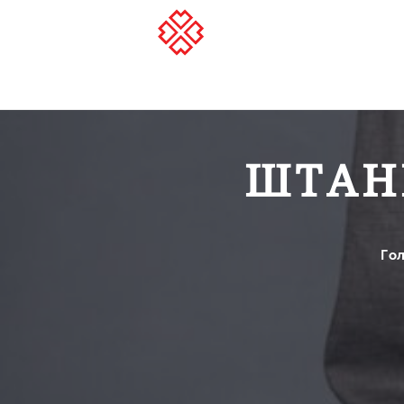
ШТАН
Го