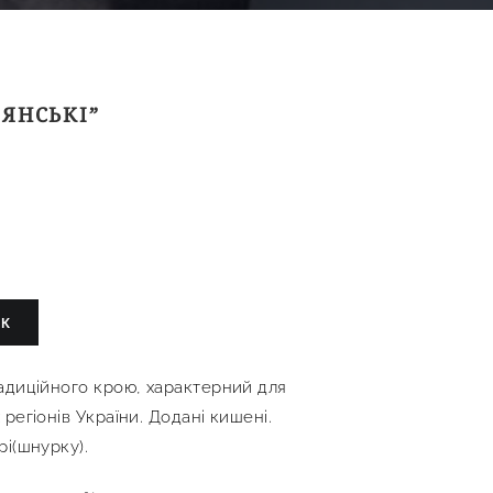
ЯНСЬКІ”
ИК
адиційного крою, характерний для
регіонів України. Додані кишені.
і(шнурку).