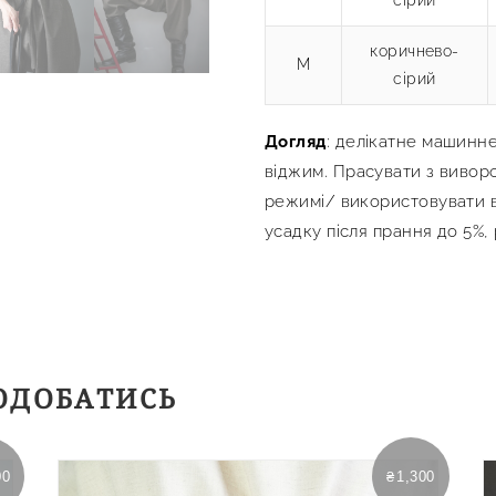
сірий
коричнево-
M
сірий
Догляд
: делікатне машинне
віджим. Прасувати з вивор
режимі/ використовувати в
усадку після прання до 5%,
ОДОБАТИСЬ
00
₴
1,300