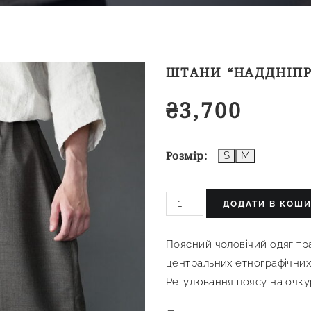
ШТАНИ “НАДДНІПР
₴
3,700
Розмір
S
M
ДОДАТИ В КОШ
Поясний чоловічий одяг тр
центральних етнографічних 
Регулювання поясу на очкур