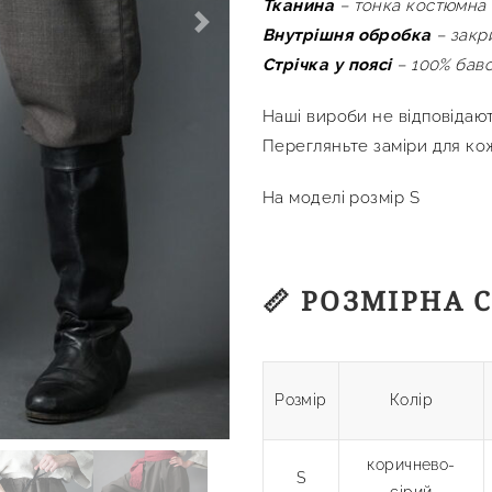
Тканина
– тонка костюмна 
Next
Внутрішня
обробка
– закр
Стрічка
у поясі
– 100% бав
Наші вироби не відповідаю
Перегляньте заміри для к
На моделі розмір S
📏 РОЗМІРНА 
Розмір
Колір
коричнево-
S