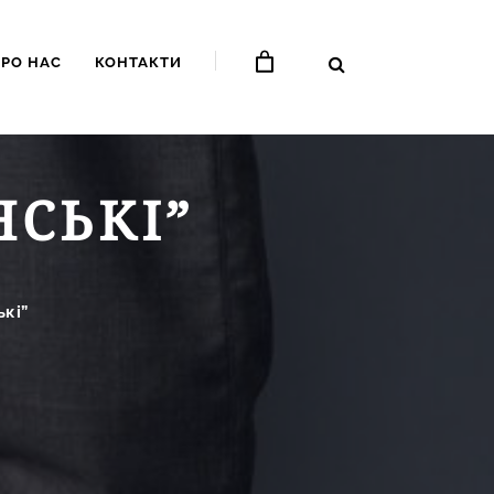
ПРО НАС
КОНТАКТИ
СЬКІ”
кі”