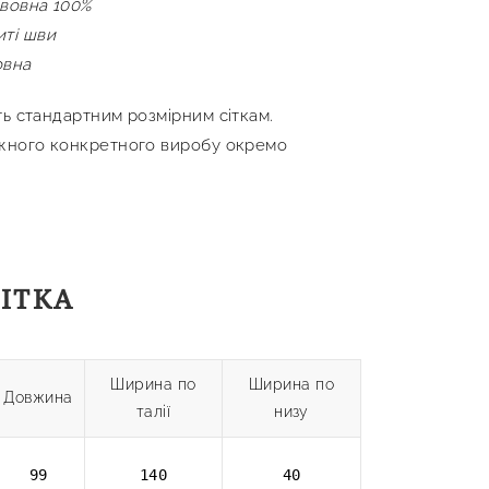
вовна 100%
иті шви
овна
ть стандартним розмірним сіткам.
ожного конкретного виробу окремо
СІТКА
Ширина по
Ширина по
Довжина
талії
низу
99
140
40