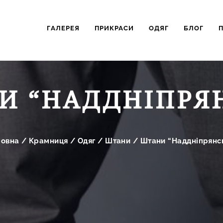
ГАЛЕРЕЯ
ПРИКРАСИ
ОДЯГ
БЛОГ
И “НАДДНІПРЯН
ловна
/
Крамниця
/
Одяг
/
Штани
/
Штани “Наддніпрянсь