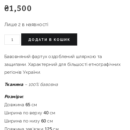
₴
1,500
Лише 2 в наявності
ДОДАТИ В КОШИК
Бавовняний фартух оздоблений шляркою та
защипами. Характерний для більшості етнографічних
регіонів України.
Тканина
– 100% бавовна
Розміри:
Довжина
65
см
Ширина по верху
40
см
Ширина по низу
60
см
Довжина зав’язки
125
см