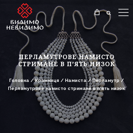
ПЕРЛАМУТРОВЕ НАМИСТО
СТРИМАНЕ В П’ЯТЬ НИЗОК
Головна
/
Крамниця
/
Намиста
/
Перламутр
/
Перламутрове намисто стримане в п’ять низок