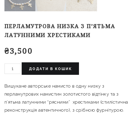
ПЕРЛАМУТРОВА НИЗКА З П’ЯТЬМА
ЛАТУННИМИ ХРЕСТИКАМИ
₴
3,500
ДОДАТИ В КОШИК
Вишукане авторське намисто в одну низку з
перламутрових намистин золотистого відтінку та з
п’ятьма латунними “рясними” хрестиками (стилістична
реконструкція автентичного), з срібною фурнітурою.