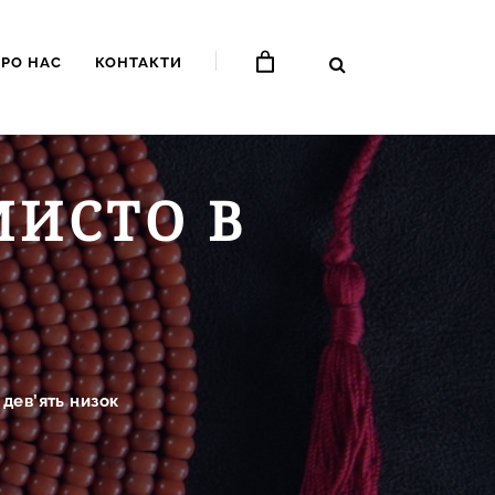
ПРО НАС
КОНТАКТИ
МИСТО В
К
дев’ять низок