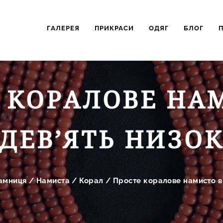
ГАЛЕРЕЯ
ПРИКРАСИ
ОДЯГ
БЛОГ
 КОРАЛОВЕ НА
ДЕВ’ЯТЬ НИЗО
амниця
/
Намиста
/
Корал
/
Просте коралове намисто в 