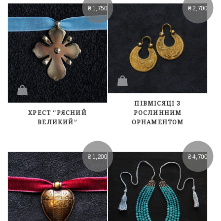
₴
1,750
₴
2,700
ПІВМІСЯЦІ З
РОСЛИННИМ
ХРЕСТ “РЯСНИЙ
ОРНАМЕНТОМ
ВЕЛИКИЙ”
₴
1,200
₴
4,700